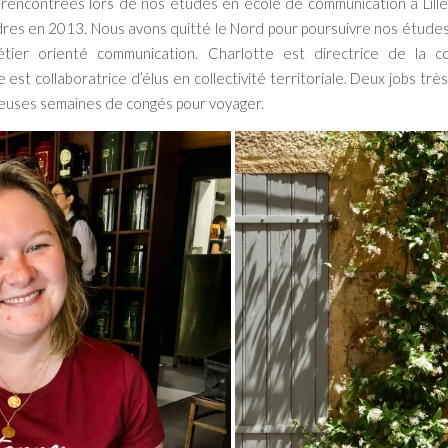
rencontrées lors de nos études en école de communication à Lille
dres en 2013. Nous avons quitté le Nord pour poursuivre nos études 
ier orienté communication. Charlotte est directrice de la c
st collaboratrice d’élus en collectivité territoriale. Deux jobs tr
euses semaines de congés pour voyager.