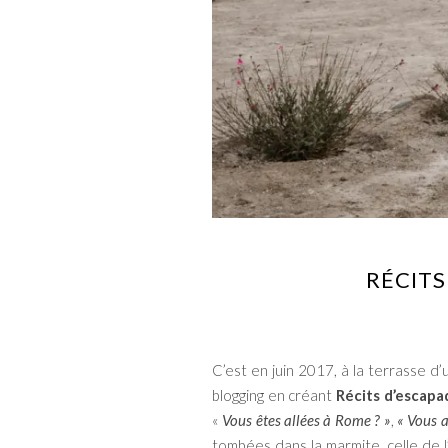
RÉCITS
C’est en juin 2017, à la terrasse d’
blogging en créant
Récits d’escapa
«
Vous êtes allées à Rome ? »
,
« Vous a
tombées dans la marmite, celle de l