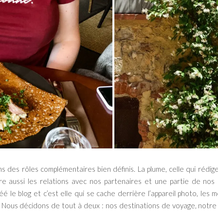
 des rôles complémentaires bien définis. La plume, celle qui rédige 
re aussi les relations avec nos partenaires et une partie de nos r
réé le blog et c’est elle qui se cache derrière l’appareil photo, le
 Nous décidons de tout à deux : nos destinations de voyage, notre li