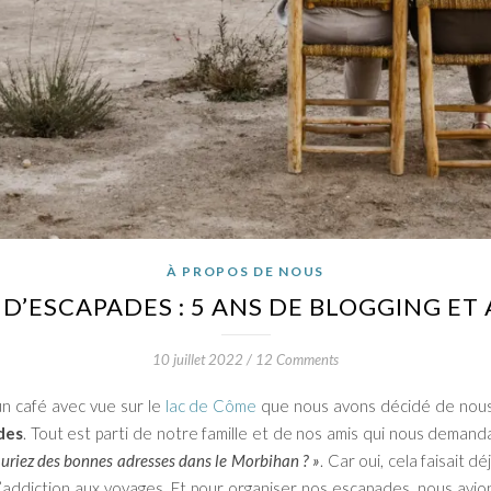
À PROPOS DE NOUS
 D’ESCAPADES : 5 ANS DE BLOGGING ET 
10 juillet 2022
/
12 Comments
un café avec vue sur le
lac de Côme
que nous avons décidé de nous
des
. Tout est parti de notre famille et de nos amis qui nous demand
uriez des bonnes adresses dans le Morbihan ? »
. Car oui, cela faisait
’addiction aux voyages. Et pour organiser nos escapades, nous avion