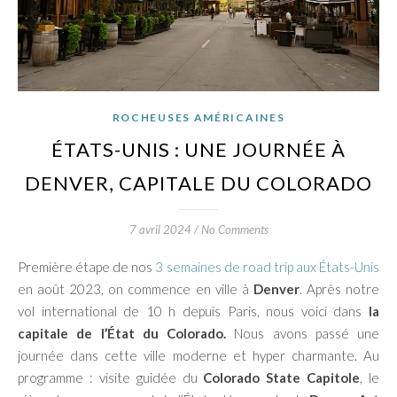
ROCHEUSES AMÉRICAINES
ÉTATS-UNIS : UNE JOURNÉE À
DENVER, CAPITALE DU COLORADO
7 avril 2024
/
No Comments
Première étape de nos
3 semaines de road trip aux États-Unis
en août 2023, on commence en ville à
Denver
. Après notre
vol international de 10 h depuis Paris, nous voici dans
la
capitale de l’État du Colorado.
Nous avons passé une
journée dans cette ville moderne et hyper charmante. Au
programme : visite guidée du
Colorado State Capitole
, le