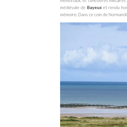
mémoriaux, et cimetières militaires
médiévale de
Bayeux
et rendu homm
mémoire. Dans ce coin de Normandie,