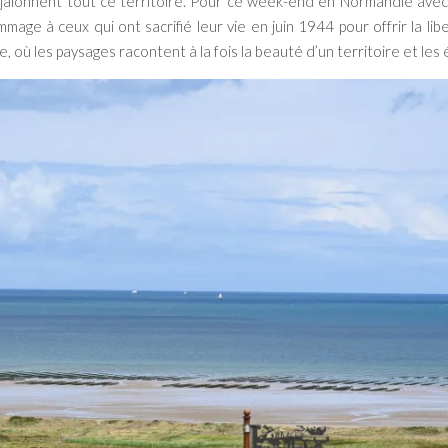
 jalonnent tout ce territoire. Pour ce week-end en Normandie avec bé
age à ceux qui ont sacrifié leur vie en juin 1944 pour offrir la lib
 où les paysages racontent à la fois la beauté d’un territoire et le