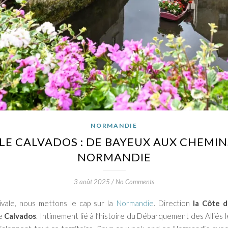
NORMANDIE
LE CALVADOS : DE BAYEUX AUX CHEMIN
NORMANDIE
3 août 2025
/
No Comments
vale, nous mettons le cap sur la
Normandie
. Direction
la Côte 
le
Calvados
. Intimement lié à l’histoire du Débarquement des Alliés