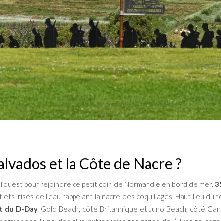
Calvados et la Côte de Nacre ?
à l’ouest pour rejoindre ce petit coin de Normandie en bord de mer.
3
flets irisés de l’eau rappelant la nacre des coquillages. Haut lieu 
t du D-Day
. Gold Beach, côté Britannique et Juno Beach, côté Cana