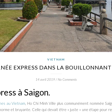
VIETNAM
RNÉE EXPRESS DANS LA BOUILLONNANTE
14 avril 2019
/
No Comments
ress à Saigon.
ines au Vietnam
, Ho Chi Minh Ville plus communément nommée Saigo
norme et bruyante. Celle qui devait être « juste » une étape pour r