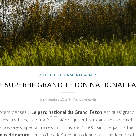
ROCHEUSES AMÉRICAINES
 LE SUPERBE GRAND TETON NATIONAL PA
3 novembre 2024
/
No Comments
 forêts denses…
Le parc national du Grand Teton
est aussi grand
ème
appeurs français du XIX
siècle qui ont vu dans ses sommets l
2
 paysages spectaculaires. Sur plus de 1 300 km
, le parc sit
reux de nature
. L’endroit est idéal pour s’adonner à la randonnée et 