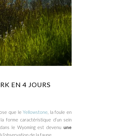
RK EN 4 JOURS
iose que le
Yellowstone
, la foule en
a forme caractéristique d’un sein
ué dans le Wyoming est devenu
une
à l’observation de la faune.