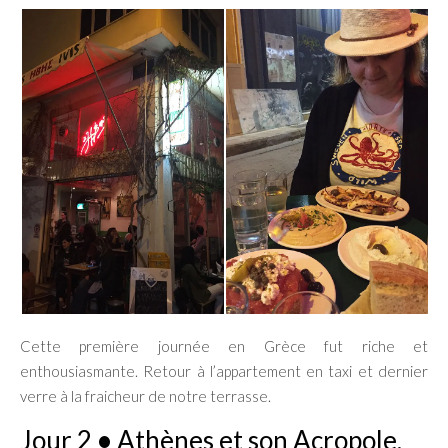
Cette première journée en Grèce fut riche et
enthousiasmante. Retour à l’appartement en taxi et dernier
verre à la fraicheur de notre terrasse.
Jour 2
•
Athènes et son Acropole,