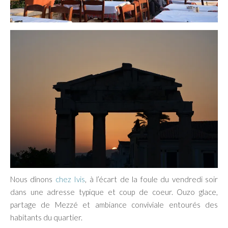
Nous dînons
chez Ivis
, à l’écart de la foule du vendredi soir
dans une adresse typique et coup de coeur. Ouzo glace,
partage de Mezzé et ambiance conviviale entourés des
habitants du quartier.