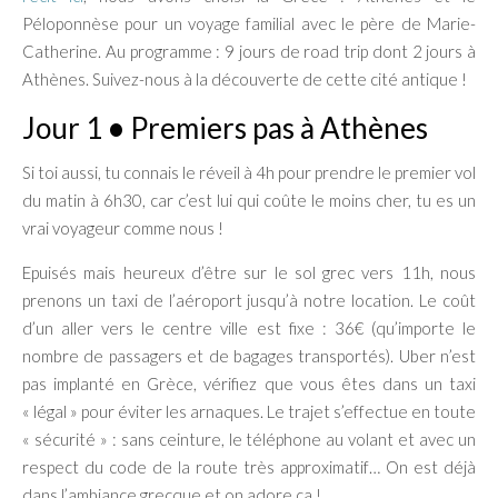
Péloponnèse pour un voyage familial avec le père de Marie-
Catherine. Au programme : 9 jours de road trip dont 2 jours à
Athènes. Suivez-nous à la découverte de cette cité antique !
Jour 1
•
Premiers pas à Athènes
Si toi aussi, tu connais le réveil à 4h pour prendre le premier vol
du matin à 6h30, car c’est lui qui coûte le moins cher, tu es un
vrai voyageur comme nous !
Epuisés mais heureux d’être sur le sol grec vers 11h, nous
prenons un taxi de l’aéroport jusqu’à notre location. Le coût
d’un aller vers le centre ville est fixe : 36€ (qu’importe le
nombre de passagers et de bagages transportés). Uber n’est
pas implanté en Grèce, vérifiez que vous êtes dans un taxi
« légal » pour éviter les arnaques. Le trajet s’effectue en toute
« sécurité » : sans ceinture, le téléphone au volant et avec un
respect du code de la route très approximatif… On est déjà
dans l’ambiance grecque et on adore ça !