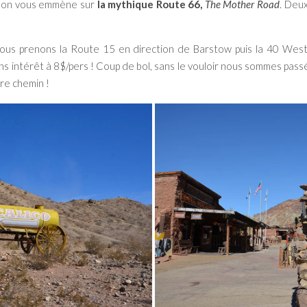
 : on vous emmène sur
la mythique Route 66,
The Mother Road
. Deu
nous prenons la Route 15 en direction de Barstow puis la 40 West, 
ns intérêt à 8$/pers ! Coup de bol, sans le vouloir nous sommes passé
re chemin !