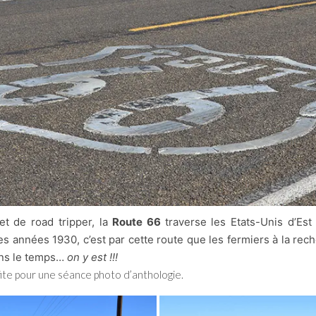
t de road tripper, la
Route 66
traverse les Etats-Unis d’Es
 années 1930, c’est par cette route que les fermiers à la rec
ns le temps…
on y est !!!
ofite pour une séance photo d’anthologie.