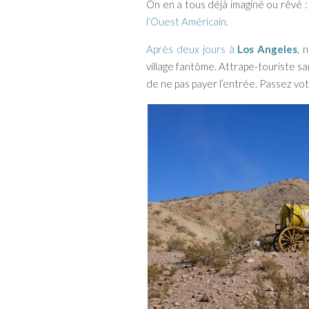
On en a tous déjà imaginé ou rêvé
l’Ouest Américain.
Après deux jours à
Los Angeles
, 
village fantôme. Attrape-touriste sa
de ne pas payer l’entrée. Passez vot