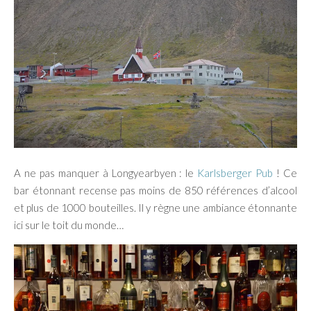
A ne pas manquer à Longyearbyen : le
Karlsberger Pub
! Ce
bar étonnant recense pas moins de 850 références d’alcool
et plus de 1000 bouteilles. Il y règne une ambiance étonnante
ici sur le toit du monde…