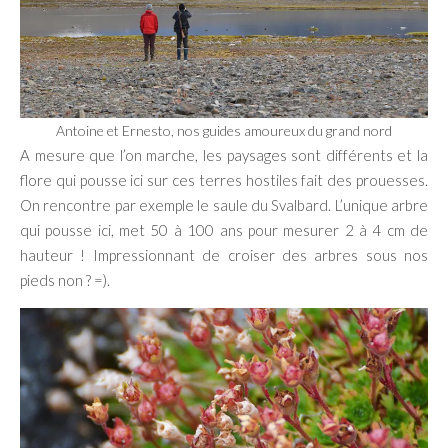
Antoine et Ernesto, nos guides amoureux du grand nord
A mesure que l’on marche, les paysages sont différents et la
flore qui pousse ici sur ces terres hostiles fait des prouesses.
On rencontre par exemple le saule du Svalbard. L’unique arbre
qui pousse ici, met 50 à 100 ans pour mesurer 2 à 4 cm de
hauteur ! Impressionnant de croiser des arbres sous nos
pieds non ? =).