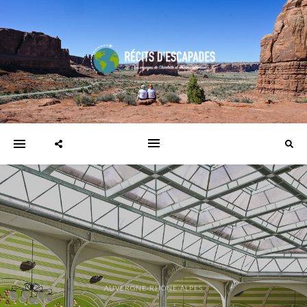
AUVERGNE-RHÔNE-ALPES
ROYAUME-UNI
CANADA
BOURGOGNE-FRANCHE-COMTÉ