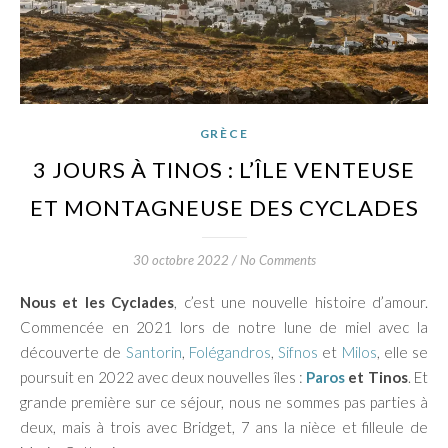
GRÈCE
3 JOURS À TINOS : L’ÎLE VENTEUSE
ET MONTAGNEUSE DES CYCLADES
30 octobre 2022
/
No Comments
Nous et les Cyclades
, c’est une nouvelle histoire d’amour.
Commencée en 2021 lors de notre lune de miel avec la
découverte de
Santorin
,
Folégandros
,
Sifnos
et
Milos
, elle se
poursuit en 2022 avec deux nouvelles îles :
Paros
et Tinos
. Et
grande première sur ce séjour, nous ne sommes pas parties à
deux, mais à trois avec Bridget, 7 ans la nièce et filleule de