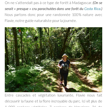
On ne s’attendait pas à ce type de forêt à Madagascar.
(On se
serait « presque » cru parachutées dans une forêt du
Costa Rica
.)
Nous partons donc pour une randonnée 100% nature avec
Flavie, notre guide naturaliste pour la journée.
Entre cascades et végétation luxuriante, Flavie nous fait
découvrir la faune et la flore incroyable du parc. Ici vit plus de
1 000 espèces végétales, 7 espèces de lémuriens, 36 de