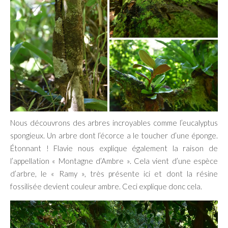
Nous découvrons des arbres incroyables comme l’eucalyptus
spongieux. Un arbre dont l’écorce a le toucher d’une éponge.
Étonnant ! Flavie nous explique également la raison de
l’appellation « Montagne d’Ambre ». Cela vient d’une espèce
d’arbre, le « Ramy », très présente ici et dont la résine
fossilisée devient couleur ambre. Ceci explique donc cela.