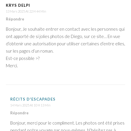
KRYS DELPI
13 Mars 2025 At 22 H 44 Min
Répondre
Bonjour, Je souhaite entrer en contact avec les personnes qui
ont apporté de si jolies photos de Diego, sur ce site… En vue
d’obtenir une autorisation pour utiliser certaines d’entre elles,
sur les pages d’un roman.
Est-ce possible >?
Merci.
RÉCITS D'ESCAPADES
14 Mars 2025 At 10 H 13 Min
Répondre
Bonjour, merci pour le compliment. Les photos ont été prises
pendant notre voyage par nous-mêmes. N’hésitez pas à