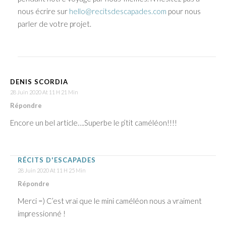
nous écrire sur
hello@recitsdescapades.com
pour nous
parler de votre projet.
DENIS SCORDIA
28 Juin 2020 At 11 H 21 Min
Répondre
Encore un bel article….Superbe le p’tit caméléon!!!!
RÉCITS D'ESCAPADES
28 Juin 2020 At 11 H 25 Min
Répondre
Merci =) C’est vrai que le mini caméléon nous a vraiment
impressionné !