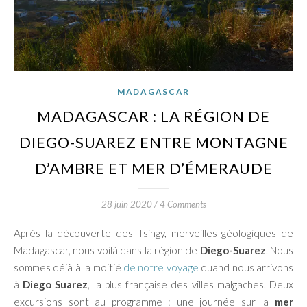
MADAGASCAR
MADAGASCAR : LA RÉGION DE
DIEGO-SUAREZ ENTRE MONTAGNE
D’AMBRE ET MER D’ÉMERAUDE
28 juin 2020
/
4 Comments
Après la découverte des Tsingy, merveilles géologiques de
Madagascar, nous voilà dans la région de
Diego-Suarez
. Nous
sommes déjà à la moitié
de notre voyage
quand nous arrivons
à
Diego Suarez
, la plus française des villes malgaches. Deux
excursions sont au programme : une journée sur la
mer